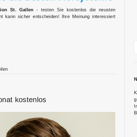
ion St. Gallen
- testen Sie kostenlos die neusten
ht kann sicher entscheiden! Ihre Meinung interessiert
ilen
N
K
onat kostenlos
g
I
B