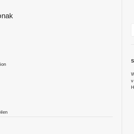
onak
S
ion
W
v
H
ilen